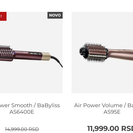
!
ower Smooth / BaByliss
Air Power Volume / B
AS6400E
AS95E
Originalna
Trenutna
11,999.00
RS
14,999.00
RSD