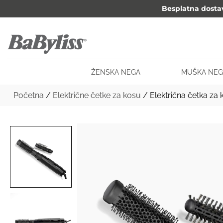
Besplatna dosta
ŽENSKA NEGA
MUŠKA NEG
Početna
/
Električne četke za kosu
/ Električna četka za