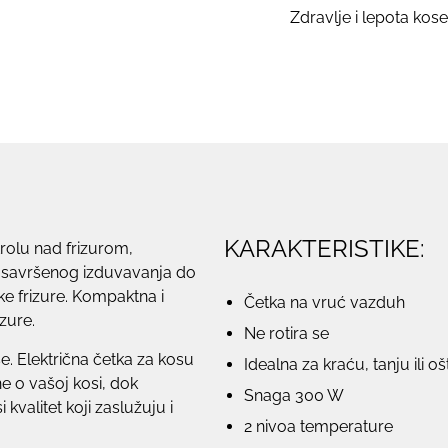
Zdravlje i lepota kose
KARAKTERISTIKE:
rolu nad frizurom,
d savršenog izduvavanja do
ke frizure. Kompaktna i
Četka na vruć vazduh
zure.
Ne rotira se
e. Električna četka za kosu
Idealna za kraću, tanju ili 
 o vašoj kosi, dok
Snaga 300 W
kvalitet koji zaslužuju i
2 nivoa temperature