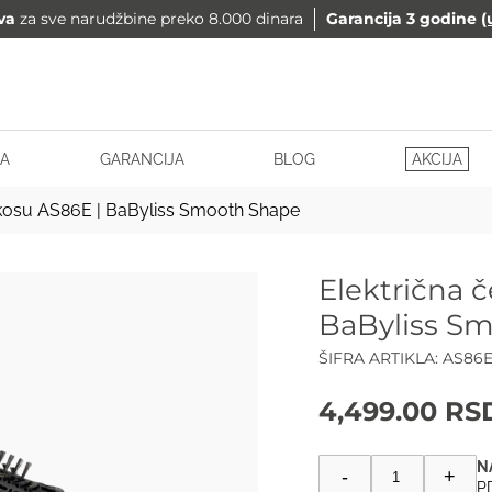
va
za sve narudžbine preko 8.000 dinara
Garancija 3 godine
(
A
GARANCIJA
BLOG
AKCIJA
 kosu AS86E | BaByliss Smooth Shape
Električna č
BaByliss S
ŠIFRA ARTIKLA:
AS86
4,499.00
RS
Električna
-
+
četka
PD