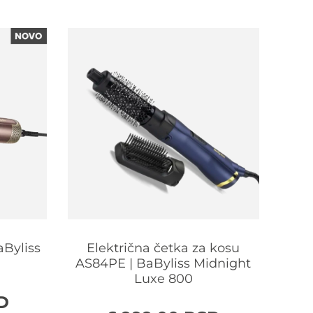
aByliss
Električna četka za kosu
El
AS84PE | BaByliss Midnight
AS
Luxe 800
D