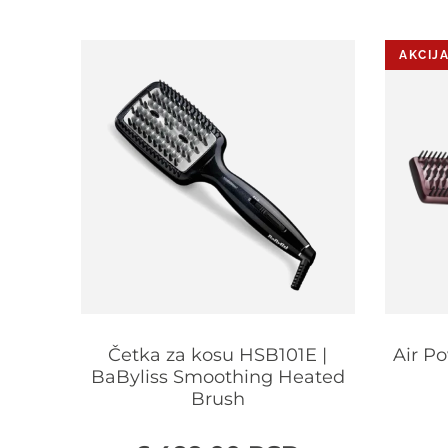
AKCIJA
osu
Četka za kosu HSB101E |
Air P
lume
BaByliss Smoothing Heated
Brush