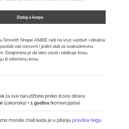
Dodaj u korpu
su Smooth Shape AS86E radi na vruć vazduh i idealna
postati vaš osnovni i jedini alat za svakodnevnu
re. Dizajnirana je da lako osuši i oblikuje kosu,
u ili oštećenu kosu.
ava
za sve narudžbine preko 8.000 dinara
ne
(zakonska)
+ 1 godina
(komercijalna)
zno morate znati kada je u pitanju
pravilna nega