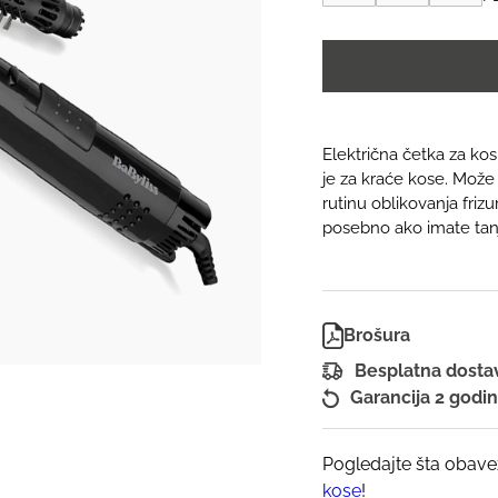
za
kosu
AS86E
|
BaByliss
Smooth
Shape
Električna četka za ko
količina
je za kraće kose. Može 
rutinu oblikovanja frizu
posebno ako imate tanj
Brošura
Besplatna dost
Garancija 2 godi
Pogledajte šta obave
kose
!