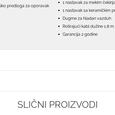
1 nastavak za mekim čekin
oliko predloga za oporavak
1 nastavak sa keramičkim
Dugme za hladan vazduh
Rotirajući kabl dužine 1,8 m
Garancija 2 godine
SLIČNI PROIZVODI