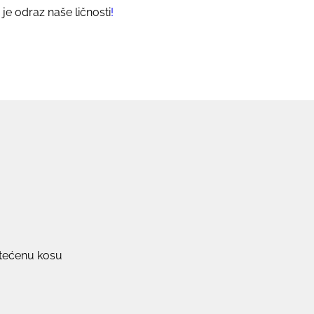
 je odraz naše ličnosti
!
oštećenu kosu