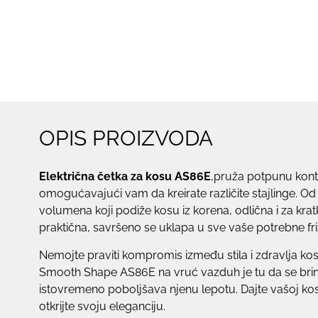
OPIS PROIZVODA
Električna četka za kosu AS86E
,pruža potpunu kont
omogućavajući vam da kreirate različite stajlinge. O
volumena koji podiže kosu iz korena, odlična i za krat
praktična, savršeno se uklapa u sve vaše potrebne fri
Nemojte praviti kompromis između stila i zdravlja kos
Smooth Shape AS86E na vruć vazduh je tu da se brine
istovremeno poboljšava njenu lepotu. Dajte vašoj kosi 
otkrijte svoju eleganciju.