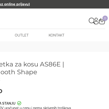
uz online prijavu)
0
OUTLET
KONTAKT
etka za kosu AS86E |
mooth Shape
E
D
V uračunat u cenu i nema skrivenih troškova