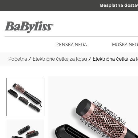
Besplatna dosta
ŽENSKA NEGA
MUŠKA NEG
Početna
/
Električne četke za kosu
/ Električna četka za