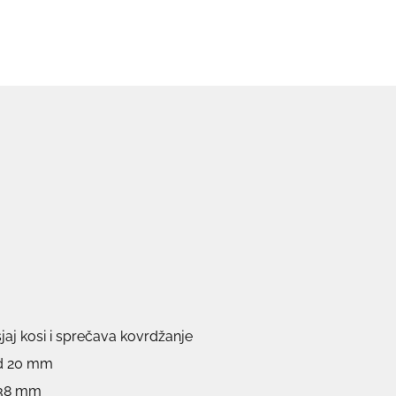
jaj kosi i sprečava kovrdžanje
d 20 mm
 38 mm