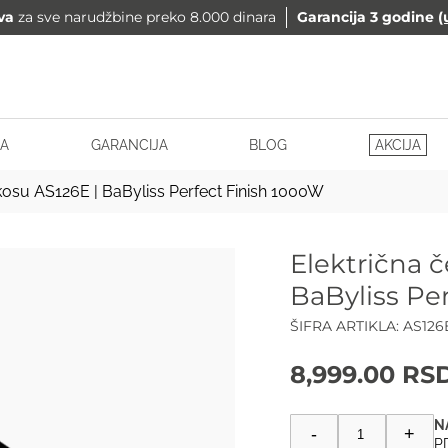
va
za sve narudžbine preko 8.000 dinara
Garancija 3 godine
(
A
GARANCIJA
BLOG
AKCIJA
 kosu AS126E | BaByliss Perfect Finish 1000W
Električna č
BaByliss Pe
ŠIFRA ARTIKLA:
AS126
8,999.00
RS
Električna
-
+
četka
PD