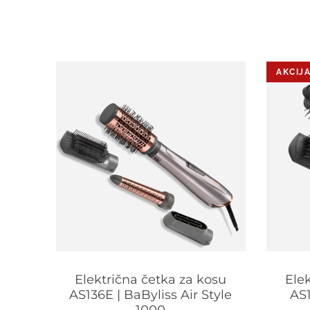
AKCIJA
E |
Električna četka za kosu
Ele
eated
AS136E | BaByliss Air Style
AS1