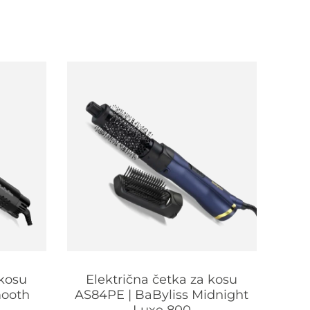
 kosu
Električna četka za kosu
El
mooth
AS84PE | BaByliss Midnight
AS