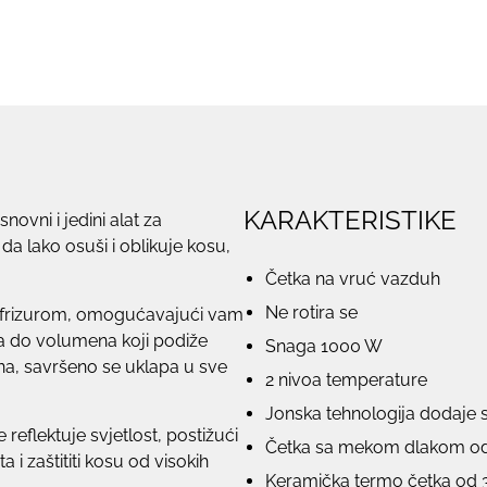
KARAKTERISTIKE
ovni i jedini alat za
da lako osuši i oblikuje kosu,
Četka na vruć vazduh
Ne rotira se
 frizurom, omogućavajući vam
ja do volumena koji podiže
Snaga 1000 W
čna, savršeno se uklapa u sve
2 nivoa temperature
Jonska tehnologija dodaje s
 reflektuje svjetlost, postižući
Četka sa mekom dlakom o
ta i zaštititi kosu od visokih
Keramička termo četka od