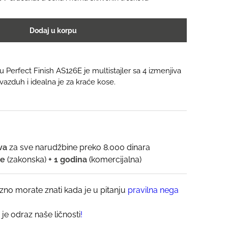
Dodaj u korpu
u Perfect Finish AS126E je multistajler sa 4 izmenjiva
vazduh i idealna je za kraće kose.
ava
za sve narudžbine preko 8.000 dinara
ne
(zakonska)
+ 1 godina
(komercijalna)
zno morate znati kada je u pitanju
pravilna nega
 je odraz naše ličnosti
!