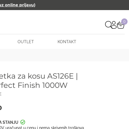
uz online prijavu)
0
OUTLET
KONTAKT
etka za kosu AS126E |
rfect Finish 1000W
E
D
V uračunat u cenu i nema skrivenih troškova