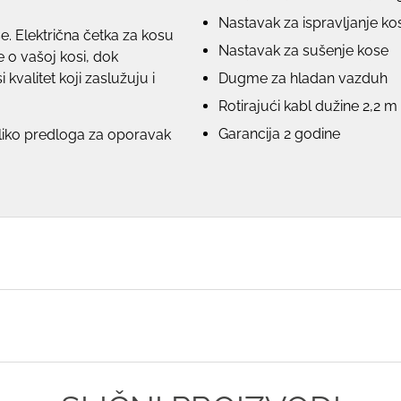
Nastavak za ispravljanje ko
e. Električna četka za kosu
Nastavak za sušenje kose
e o vašoj kosi, dok
kvalitet koji zaslužuju i
Dugme za hladan vazduh
Rotirajući kabl dužine 2,2 m
Garancija 2 godine
oliko predloga za oporavak