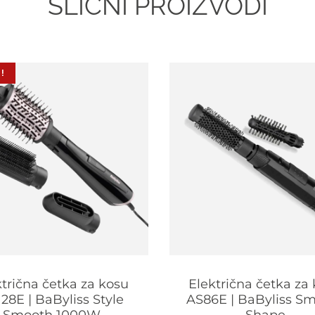
SLIČNI PROIZVODI
!
ktrična četka za kosu
Električna četka za
28E | BaByliss Style
AS86E | BaByliss S