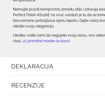
temperatura!
Nemojte praviti kompromis između stila i zdravlja kos
Perfect Finish AS126E na vruć vazduh je tu da se brin
istovremeno poboljšava njenu lepotu. Dajte vašoj kosi 
otkrijte svoju eleganciju.
Ukoliko volite sami da negujete svoju kosu, evo nek
vlasi,
uz
prirodne maske za kosu!
DEKLARACIJA
RECENZIJE