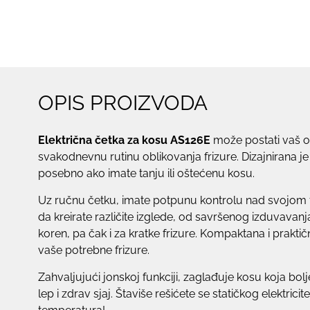
OPIS PROIZVODA
Električna četka za kosu AS126E
može postati vaš osn
svakodnevnu rutinu oblikovanja frizure. Dizajnirana je 
posebno ako imate tanju ili oštećenu kosu.
Uz ručnu četku, imate potpunu kontrolu nad svojom
da kreirate različite izglede, od savršenog izduvavan
koren, pa čak i za kratke frizure. Kompaktana i prakti
vaše potrebne frizure.
Zahvaljujući jonskoj funkciji, zaglađuje kosu koja bolje
lep i zdrav sjaj. Štaviše rešićete se statičkog elektricite