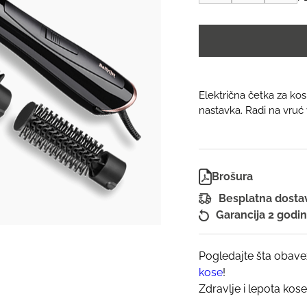
za
kosu
AS126E
|
BaByliss
Perfect
Finish
Električna četka za kos
1000W
nastavka. Radi na vruć 
količina
Brošura
Besplatna dost
Garancija 2 godi
Pogledajte šta obave
kose
!
Zdravlje i lepota kose