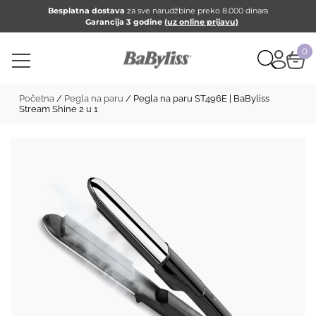
Besplatna dostava
za sve narudžbine preko 8.000 dinara
Garancija 3 godine
(uz online prijavu)
0
Početna
/
Pegla na paru
/ Pegla na paru ST496E | BaByliss
Stream Shine 2 u 1