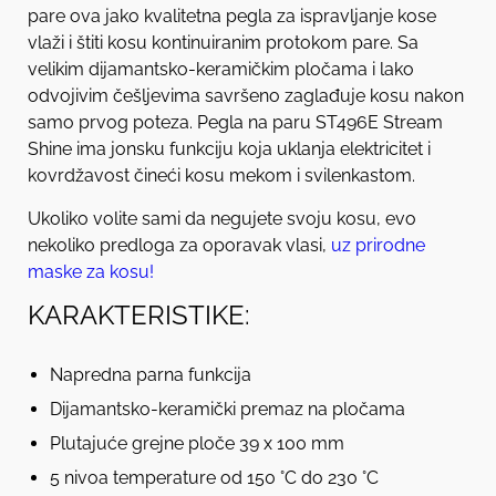
pare ova jako kvalitetna pegla za ispravljanje kose
vlaži i štiti kosu kontinuiranim protokom pare. Sa
velikim dijamantsko-keramičkim pločama i lako
odvojivim češljevima savršeno zaglađuje kosu nakon
samo prvog poteza. Pegla na paru ST496E Stream
Shine ima jonsku funkciju koja uklanja elektricitet i
kovrdžavost čineći kosu mekom i svilenkastom.
Ukoliko volite sami da negujete svoju kosu, evo
nekoliko predloga za oporavak vlasi,
uz
prirodne
maske za kosu!
KARAKTERISTIKE:
Napredna parna funkcija
Dijamantsko-keramički premaz na pločama
Plutajuće grejne ploče 39 x 100 mm
5 nivoa temperature od 150 °C do 230 °C