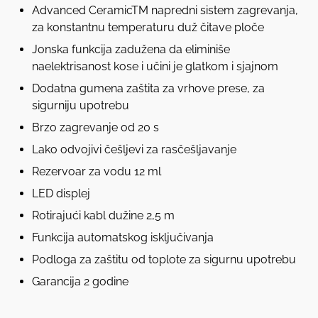
Advanced CeramicTM napredni sistem zagrevanja,
za konstantnu temperaturu duž čitave ploče
Jonska funkcija zadužena da eliminiše
naelektrisanost kose i učini je glatkom i sjajnom
Dodatna gumena zaštita za vrhove prese, za
sigurniju upotrebu
Brzo zagrevanje od 20 s
Lako odvojivi češljevi za rasčešljavanje
Rezervoar za vodu 12 ml
LED displej
Rotirajući kabl dužine 2,5 m
Funkcija automatskog isključivanja
Podloga za zaštitu od toplote za sigurnu upotrebu
Garancija 2 godine