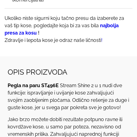
Ukoliko niste sigurni koju tačno presu da izaberete za
vaš tip kose, pogledajte koja bi za vas bila
najbolja
presa za kosu
!
Zdravlje i lepota kose je odraz naše ličnosti
!
OPIS PROIZVODA
Pegla na paru ST496E
Stream Shine 2 u 1 nudi dve
funkcije: ispravljanje i uvijanje kose zahvaljujući
svojim zaobljenim pločama. Odlično rešenje za duge i
guste kose, jer u svega par pokreta sve je gotovo!
Jako brzo možete dobiti rezultate potpuno ravne ili
kovrdžave kose, u samo par poteza, nezavisno od
vremenskih prilika. Zahvaljujući naprednoj funkciji