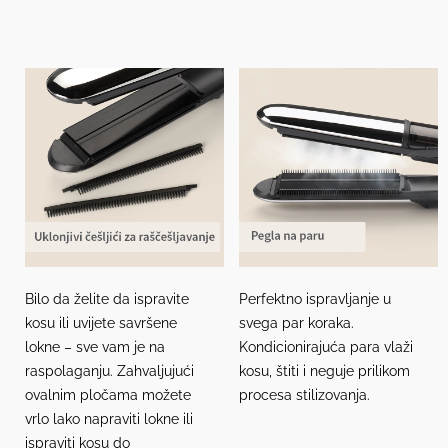
Bilo da želite da ispravite
Perfektno ispravljanje u
kosu ili uvijete savršene
svega par koraka.
lokne – sve vam je na
Kondicionirajuća para vlaži
raspolaganju. Zahvaljujući
kosu, štiti i neguje prilikom
ovalnim pločama možete
procesa stilizovanja.
vrlo lako napraviti lokne ili
ispraviti kosu do