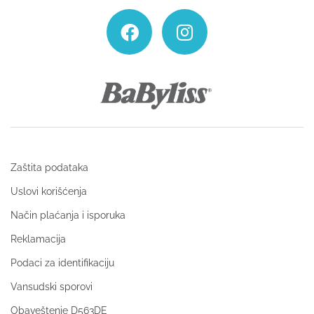
Zaštita podataka
Uslovi korišćenja
Način plaćanja i isporuka
Reklamacija
Podaci za identifikaciju
Vansudski sporovi
Obaveštenje D563DE