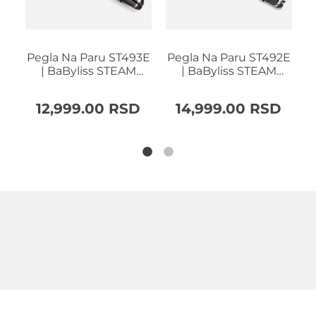
6E
Pegla Na Paru ST493E
Pegla Na Paru ST492E
P
ks
| BaByliss STEAM
| BaByliss STEAM
|
SMOOTH
STRAIGHT
D
12,999.00
RSD
14,999.00
RSD