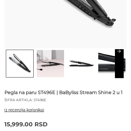
Pegla na paru ST496E | BaByliss Stream Shine 2 u 1
ŠIFRA ARTIKLA:
ST496E
(
1
recenzija korisnika)
15,999.00
RSD