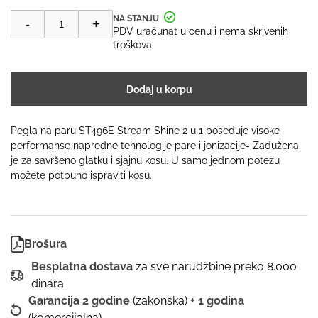
Pegla
-
+
na
PDV uračunat u cenu i nema skrivenih
paru
troškova
ST496E
|
BaByliss
Dodaj u korpu
Stream
Shine
2
Pegla na paru ST496E Stream Shine 2 u 1 poseduje visoke
u
performanse napredne tehnologije pare i jonizacije- Zadužena
1
je za savršeno glatku i sjajnu kosu. U samo jednom potezu
količina
možete potpuno ispraviti kosu.
Brošura
Besplatna dostava
za sve narudžbine preko 8.000
dinara
Garancija 2 godine
(zakonska)
+ 1 godina
(komercijalna)