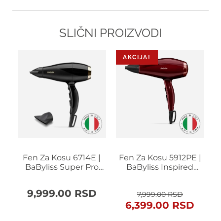
SLIČNI PROIZVODI
AKCIJA!
Fen Za Kosu 6714E |
Fen Za Kosu 5912PE |
F
s
BaByliss Super Pro
BaByliss Inspired
2300
Dryer 2000W
Originalna
Trenutna
D
9,999.00
RSD
7,999.00
RSD
cena
cena
6,399.00
RSD
je
je: