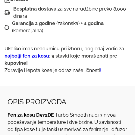
Besplatna dostava
za sve narudžbine preko 8.000
dinara
Garancija 2 godine
(zakonska)
+ 1 godina
(komercijalna)
Ukoliko imaš nedoumicu pri izboru, pogledaj vodič za
najbolji fen za kosu
: 9 stavki koje moraš znati pre
kupovine!
Zdravlje i lepota kose je odraz naše ličnosti
!
OPIS PROIZVODA
Fen za kosu D572DE
Turbo Smooth nudi 3 nivoa
podešavanja temperature i dve brzine. U zavisnosti
od tipa kose tu je tanki usmerivač za feniranje i difuzor