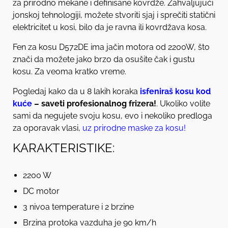
za prirodno mekane i definisane kovrdže. Zahvaljujući
jonskoj tehnologiji, možete stvoriti sjaj i sprečiti statični
elektricitet u kosi, bilo da je ravna ili kovrdžava kosa.
Fen za kosu D572DE ima jačin motora od 2200W, što
znači da možete jako brzo da osušite čak i gustu
kosu. Za veoma kratko vreme.
Pogledaj kako da u 8 lakih koraka
isfeniraš kosu kod
kuće
– saveti profesionalnog frizera!
. Ukoliko volite
sami da negujete svoju kosu, evo i nekoliko predloga
za oporavak vlasi,
uz
prirodne maske za kosu!
KARAKTERISTIKE:
2200 W
DC motor
3 nivoa temperature i 2 brzine
Brzina protoka vazduha je 90 km/h