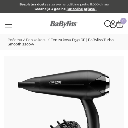
Besplatna dostava
za sve narudžbine preko 8.000 dinara
Garancija 3 godine
(uz online prijavu)
0
Početna
/
Fen za kosu
/ Fen za kosu D572DE | BaByliss Turbo
Smooth 2200W