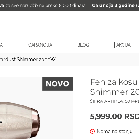
va
za sve narudžbine preko 8.000 dinara
Garancija 3 godine
(
A
GARANCIJA
BLOG
AKCIJA
 Stardust Shimmer 2000W
Fen za kosu
Shimmer 2
ŠIFRA ARTIKLA:
5914P
5,999.00
RS