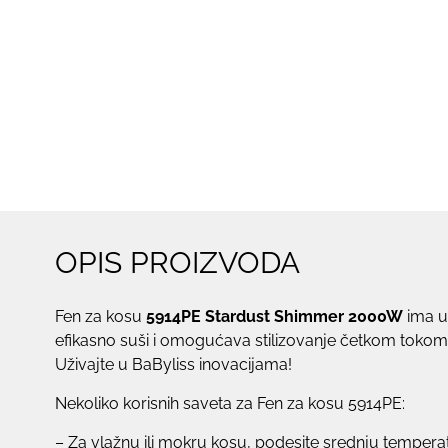
OPIS PROIZVODA
Fen za kosu
5914PE Stardust Shimmer 2000W
ima u
efikasno suši i omogućava stilizovanje četkom tokom
Uživajte u BaByliss inovacijama!
Nekoliko korisnih saveta za Fen za kosu 5914PE:
– Za vlažnu ili mokru kosu, podesite srednju temperatu