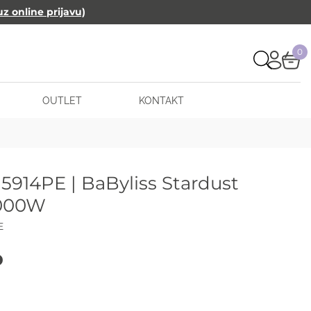
uz online prijavu)
0
OUTLET
KONTAKT
 5914PE | BaByliss Stardust
000W
E
D