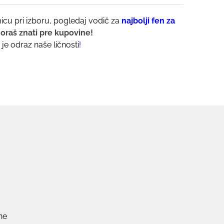
cu pri izboru, pogledaj vodič za
najbolji fen za
moraš znati pre kupovine!
 je odraz naše ličnosti
!
ne