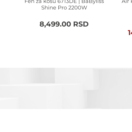
yliss
Fen za kosu 6713DE | BaByliss
Air
Shine Pro 2200W
8,499.00
RSD
1