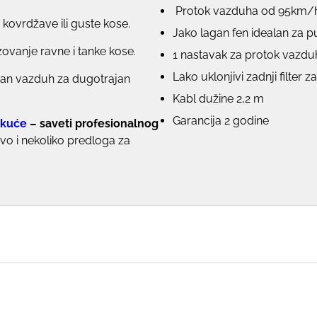
Protok vazduha od 95km/
e kovrdžave ili guste kose.
Jako lagan fen idealan za p
izovanje ravne i tanke kose.
1 nastavak za protok vazdu
Lako uklonjivi zadnji filter z
adan vazduh za dugotrajan
Kabl dužine 2,2 m
Garancija 2 godine
 kuće
– saveti profesionalnog
evo i nekoliko predloga za