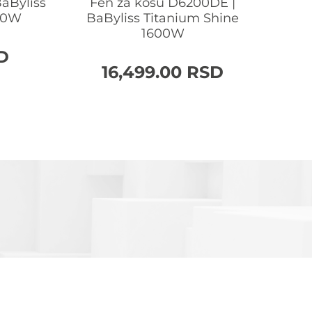
BaByliss
Fen za kosu D6200DE |
Fen 
00W
BaByliss Titanium Shine
1600W
D
16,499.00
RSD