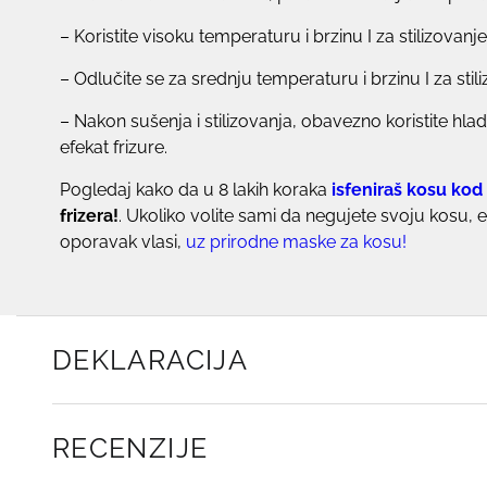
– Koristite visoku temperaturu i brzinu I za stilizovanj
– Odlučite se za srednju temperaturu i brzinu I za stil
– Nakon sušenja i stilizovanja, obavezno koristite hl
efekat frizure.
Pogledaj kako da u 8 lakih koraka
isfeniraš kosu kod
frizera!
. Ukoliko volite sami da negujete svoju kosu, 
oporavak vlasi,
uz
prirodne maske za kosu!
DEKLARACIJA
RECENZIJE