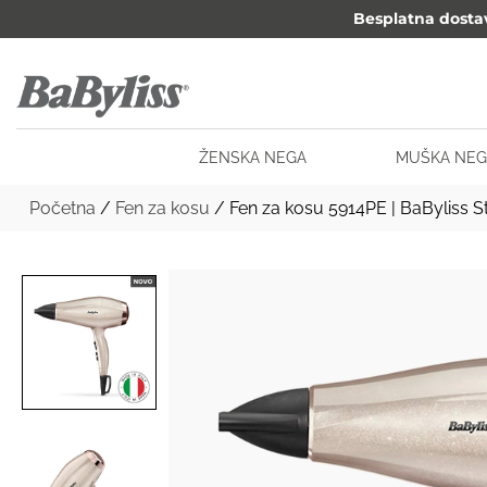
Besplatna dosta
ŽENSKA NEGA
MUŠKA NEG
Početna
/
Fen za kosu
/ Fen za kosu 5914PE | BaByliss