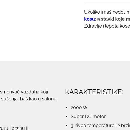
Ukoliko imaš nedoumi
kosu
: 9 stavki koje 
Zdravlje i lepota kose
KARAKTERISTIKE:
smerivač vazduha koji
 sušenja, baš kao u salonu.
2000 W
Super DC motor
3 nivoa temperature i 2 brzi
ru i brzinu II.