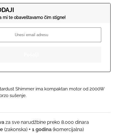
DAJI
 Stardust Shimmer ima kompaktan motor od 2000W
 brzo sušenje.
ava
za sve narudžbine preko 8.000 dinara
ne
(zakonska)
+ 1 godina
(komercijalna)