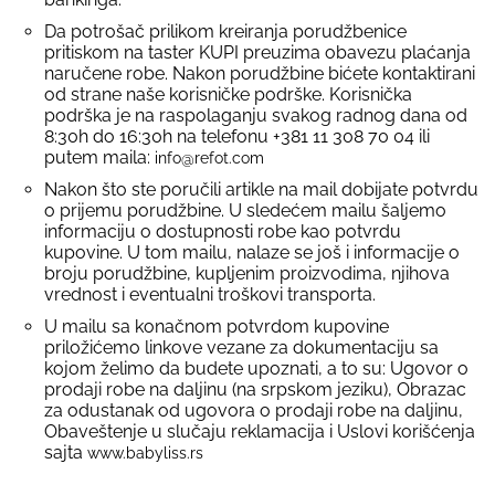
Da potrošač prilikom kreiranja porudžbenice
pritiskom na taster KUPI preuzima obavezu plaćanja
naručene robe. Nakon porudžbine bićete kontaktirani
od strane naše korisničke podrške. Korisnička
podrška je na raspolaganju svakog radnog dana od
8:30h do 16:30h na telefonu +381 11 308 70 04 ili
putem maila:
info@refot.com
Nakon što ste poručili artikle na mail dobijate potvrdu
o prijemu porudžbine. U sledećem mailu šaljemo
informaciju o dostupnosti robe kao potvrdu
kupovine. U tom mailu, nalaze se još i informacije o
broju porudžbine, kupljenim proizvodima, njihova
vrednost i eventualni troškovi transporta.
U mailu sa konačnom potvrdom kupovine
priložićemo linkove vezane za dokumentaciju sa
kojom želimo da budete upoznati, a to su: Ugovor o
prodaji robe na daljinu (na srpskom jeziku), Obrazac
za odustanak od ugovora o prodaji robe na daljinu,
Obaveštenje u slučaju reklamacija i Uslovi korišćenja
sajta
www.babyliss.rs