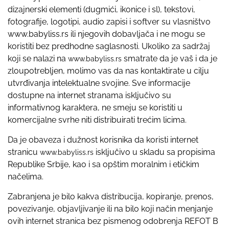
dizajnerski elementi (dugmići, ikonice i sl), tekstovi,
fotografije, logotipi, audio zapisi i softver su vlasništvo
www.babyliss.rs ili njegovih dobavljača i ne mogu se
koristiti bez predhodne saglasnosti. Ukoliko za sadržaj
koji se nalazi na
smatrate da je vaš i da je
www.babyliss.rs
zloupotrebljen, molimo vas da nas kontaktirate u cilju
utvrđivanja intelektualne svojine. Sve informacije
dostupne na internet stranama isključivo su
informativnog karaktera, ne smeju se koristiti u
komercijalne svrhe niti distribuirati trećim licima.
Da je obaveza i dužnost korisnika da koristi internet
stranicu
isključivo u skladu sa propisima
www.babyliss.rs
Republike Srbije, kao i sa opštim moralnim i etičkim
načelima.
Zabranjena je bilo kakva distribucija, kopiranje, prenos,
povezivanje, objavljivanje ili na bilo koji način menjanje
ovih internet stranica bez pismenog odobrenja REFOT B