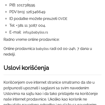
PIB: 101738595
PDV broj: 126346649
ID podatke možete preuzeti
OVDE
Tel: +381 11 3087 004,
E-mail:
info@babyliss.rs
Radno vreme online prodavnice:
Online prodavnica
radi od 00-24h, 7 dana u
babyliss
nedelji.
Uslovi korišćenja
Korišćenjem ove internet stranice smatramo da ste u
potpunosti upoznati i saglasni sa svim navedenim
Uslovima na sajtu kao i da tako pristajete na korišćenje
naše internet prodavnice. Ukoliko kao korisnik ne
prihvatate navedene odredbe i ne slaže sa navedenim