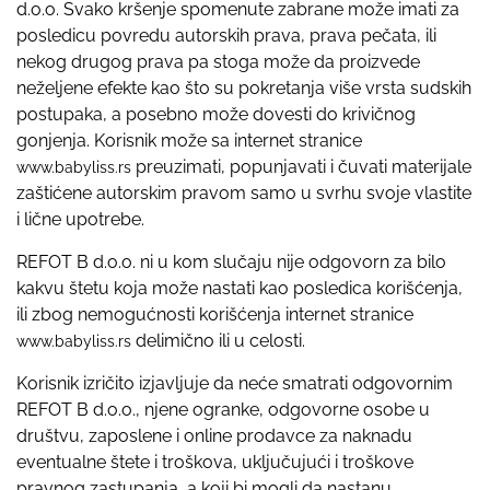
d.o.o. Svako kršenje spomenute zabrane može imati za
posledicu povredu autorskih prava, prava pečata, ili
nekog drugog prava pa stoga može da proizvede
neželjene efekte kao što su pokretanja više vrsta sudskih
postupaka, a posebno može dovesti do krivičnog
gonjenja. Korisnik može sa internet stranice
preuzimati, popunjavati i čuvati materijale
www.babyliss.rs
zaštićene autorskim pravom samo u svrhu svoje vlastite
i lične upotrebe.
REFOT B d.o.o. ni u kom slučaju nije odgovorn za bilo
kakvu štetu koja može nastati kao posledica korišćenja,
ili zbog nemogućnosti korišćenja internet stranice
delimično ili u celosti.
www.babyliss.rs
Korisnik izričito izjavljuje da neće smatrati odgovornim
REFOT B d.o.o., njene ogranke, odgovorne osobe u
društvu, zaposlene i online prodavce za naknadu
eventualne štete i troškova, uključujući i troškove
pravnog zastupanja, a koji bi mogli da nastanu