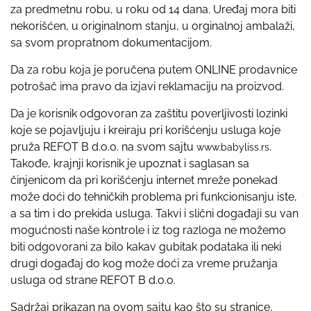
za predmetnu robu, u roku od 14 dana. Uređaj mora biti
nekorišćen, u originalnom stanju, u orginalnoj ambalaži,
sa svom propratnom dokumentacijom.
Da za robu koja je poručena putem ONLINE prodavnice
potrošač ima pravo da izjavi reklamaciju na proizvod.
Da je korisnik odgovoran za zaštitu poverljivosti lozinki
koje se pojavljuju i kreiraju pri korišćenju usluga koje
pruža REFOT B d.o.o. na svom sajtu
.
www.babyliss.rs
Takođe, krajnji korisnik je upoznat i saglasan sa
činjenicom da pri korišćenju internet mreže ponekad
može doći do tehničkih problema pri funkcionisanju iste,
a sa tim i do prekida usluga. Takvi i slični događaji su van
mogućnosti naše kontrole i iz tog razloga ne možemo
biti odgovorani za bilo kakav gubitak podataka ili neki
drugi događaj do kog može doći za vreme pružanja
usluga od strane REFOT B d.o.o.
Sadržaj prikazan na ovom sajtu kao što su stranice,