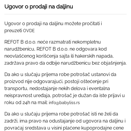
Ugovor o prodaji na daljinu
Ugovor o prodaji na daljinu možete pročitati i
preuzeti
OVDE
REFOT B d.o.o. neće razmatrati nekompletnu
narudžbenicu, REFOT B d.o.o. ne odgovara kod
neovlašćenog korišćenja sajta ili hakerskih napada,
zadržava pravo da odbije narudžbenicu bez objašnjenja.
Da ako u slučaju prijema robe potrošač ustanovi da
proizvod nije odgovarajući, postoji oštećenje pri
transportu, nedostajanje nekih delova i eventalna
neispravnost uređaja, potrošač je dužan da iste prijavi u
roku od 24h na mail:
info@babyliss.rs
Da ako u slučaju prijema robe potrošač isti ne želi da
zadrži, ima pravo na odustajanje od ugovora na daljinu i
povraćaj sredstava u visini plaćene kupoprodajne cene