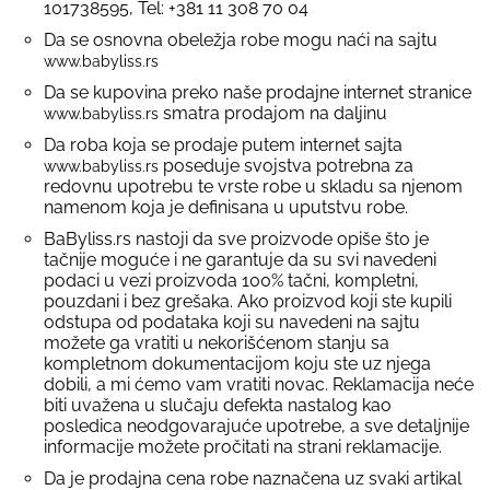
101738595, Tel: +381 11 308 70 04
Da se osnovna obeležja robe mogu naći na sajtu
www.babyliss.rs
Da se kupovina preko naše prodajne internet stranice
smatra prodajom na daljinu
www.babyliss.rs
Da roba koja se prodaje putem internet sajta
poseduje svojstva potrebna za
www.babyliss.rs
redovnu upotrebu te vrste robe u skladu sa njenom
namenom koja je definisana u uputstvu robe.
BaByliss.rs nastoji da sve proizvode opiše što je
tačnije moguće i ne garantuje da su svi navedeni
podaci u vezi proizvoda 100% tačni, kompletni,
pouzdani i bez grešaka. Ako proizvod koji ste kupili
odstupa od podataka koji su navedeni na sajtu
možete ga vratiti u nekorišćenom stanju sa
kompletnom dokumentacijom koju ste uz njega
dobili, a mi ćemo vam vratiti novac. Reklamacija neće
biti uvažena u slučaju defekta nastalog kao
posledica neodgovarajuće upotrebe, a sve detaljnije
informacije možete pročitati na strani reklamacije.
Da je prodajna cena robe naznačena uz svaki artikal