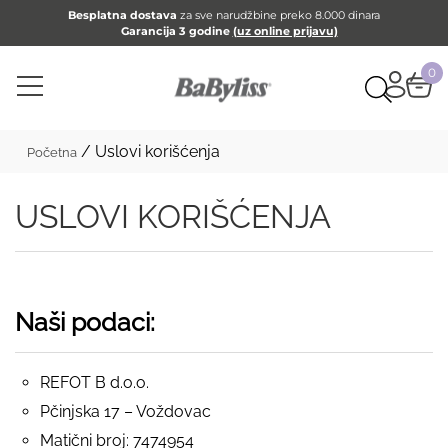
Besplatna dostava
za sve narudžbine preko 8.000 dinara
Garancija 3 godine
(uz online prijavu)
0
/ Uslovi korišćenja
Početna
USLOVI KORIŠĆENJA
Naši podaci:
REFOT B d.o.o.
Pčinjska 17 – Voždovac
Matični broj: 7474954