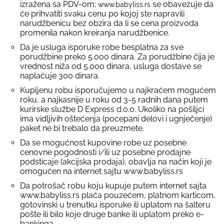
izražena sa PDV-om;
se obavezuje da
www.babyliss.rs
će prihvatiti svaku cenu po kojoj ste napravili
narudžbenicu bez obzira da li se cena proizvoda
promenila nakon kreiranja narudžbenice.
Da je usluga isporuke robe besplatna za sve
porudžbine preko 5.000 dinara. Za porudžbine čija je
vrednost niža od 5.000 dinara, usluga dostave se
naplaćuje 300 dinara.
Kupljenu robu isporučujemo u najkraćem mogućem
roku, a najkasnije u roku od 3-5 radnih dana putem
kurirske službe D Express d.o.o. Ukoliko na pošiljci
ima vidljivih oštećenja (pocepani delovi i ugnječenje)
paket ne bi trebalo da preuzmete.
Da se mogućnost kupovine robe uz posebne
cenovne pogodnosti i∕ili uz posebne prodajne
podsticaje (akcijska prodaja), obavlja na način koji je
omogućen na internet sajtu www.babyliss.rs
Da potrošač robu koju kupuje putem internet sajta
www.babyliss.rs plaća pouzećem, platnom karticom,
gotovinski u trenutku isporuke ili uplatom na šalteru
pošte ili bilo koje druge banke ili uplatom preko e-
bankinga.