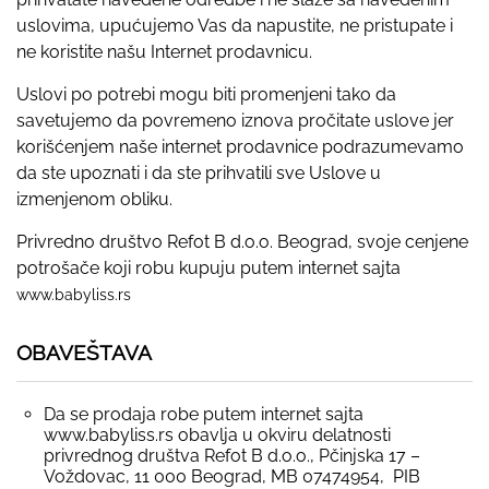
uslovima, upućujemo Vas da napustite, ne pristupate i
ne koristite našu Internet prodavnicu.
Uslovi po potrebi mogu biti promenjeni tako da
savetujemo da povremeno iznova pročitate uslove jer
korišćenjem naše internet prodavnice podrazumevamo
da ste upoznati i da ste prihvatili sve Uslove u
izmenjenom obliku.
Privredno društvo Refot B d.o.o. Beograd, svoje cenjene
potrošače koji robu kupuju putem internet sajta
www.babyliss.rs
OBAVEŠTAVA
Da se prodaja robe putem internet sajta
www.babyliss.rs obavlja u okviru delatnosti
privrednog društva Refot B d.o.o., Pčinjska 17 –
Voždovac, 11 000 Beograd, MB 07474954, PIB