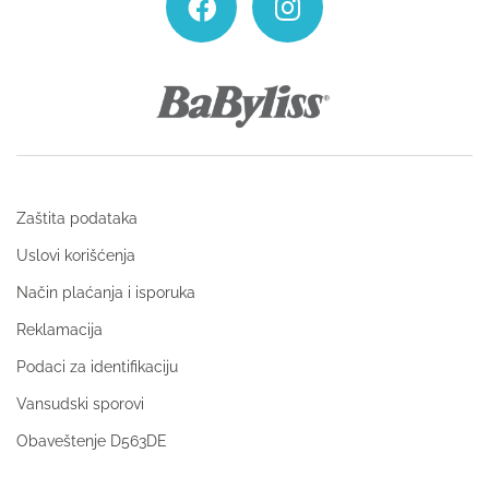
Zaštita podataka
Uslovi korišćenja
Način plaćanja i isporuka
Reklamacija
Podaci za identifikaciju
Vansudski sporovi
Obaveštenje D563DE