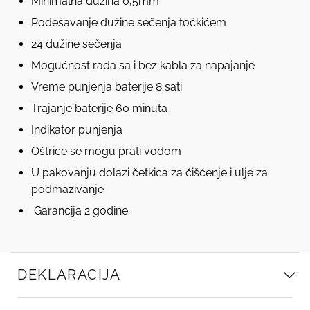
Minimalna dužina 0,5mm
Podešavanje dužine sečenja točkićem
24 dužine sečenja
Mogućnost rada sa i bez kabla za napajanje
Vreme punjenja baterije 8 sati
Trajanje baterije 60 minuta
Indikator punjenja
Oštrice se mogu prati vodom
U pakovanju dolazi četkica za čišćenje i ulje za
podmazivanje
Garancija 2 godine
DEKLARACIJA