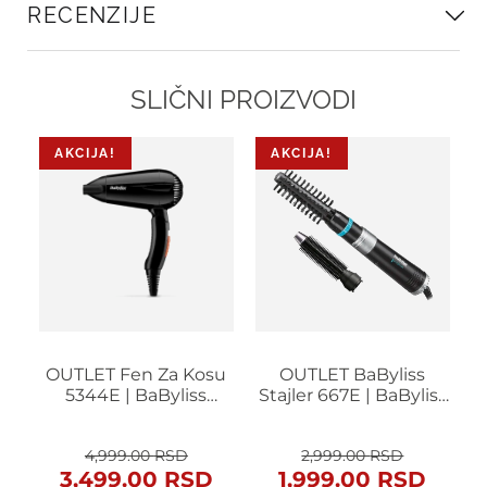
RECENZIJE
SLIČNI PROIZVODI
AKCIJA!
AKCIJA!
OUTLET Fen Za Kosu
OUTLET BaByliss
5344E | BaByliss
Stajler 667E | BaByliss
Travel Dry 2000W
Airstyle
Originalna
Trenutna
Originalna
Trenutna
4,999.00
RSD
2,999.00
RSD
cena
cena
cena
cena
3,499.00
RSD
1,999.00
RSD