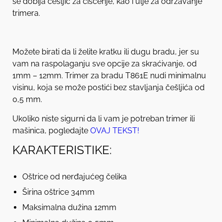
se dobija češljić za čišćenje, kao i ulje za održavanje
trimera.
Možete birati da li želite kratku ili dugu bradu, jer su
vam na raspolaganju sve opcije za skraćivanje, od
1mm – 12mm. Trimer za bradu T861E nudi minimalnu
visinu, koja se može postići bez stavljanja češljića od
0,5 mm.
Ukoliko niste sigurni da li vam je potreban trimer ili
mašinica, pogledajte
OVAJ TEKST
!
KARAKTERISTIKE:
Oštrice od nerđajućeg čelika
Širina oštrice 34mm
Maksimalna dužina 12mm