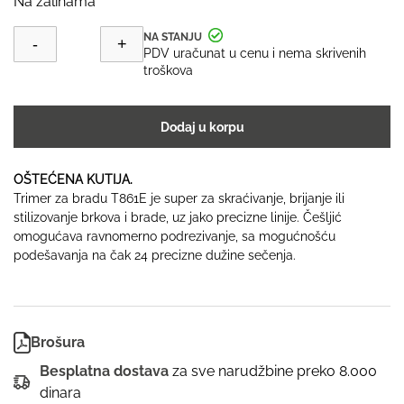
Na zalihama
5,899.00 RSD.
OUTLET
-
+
Trimer
PDV uračunat u cenu i nema skrivenih
za
troškova
bradu
T861E
količina
Dodaj u korpu
OŠTEĆENA KUTIJA.
Trimer za bradu T861E je super za skraćivanje, brijanje ili
stilizovanje brkova i brade, uz jako precizne linije. Češljić
omogućava ravnomerno podrezivanje, sa mogućnošću
podešavanja na čak 24 precizne dužine sečenja.
Brošura
Besplatna dostava
za sve narudžbine preko 8.000
dinara