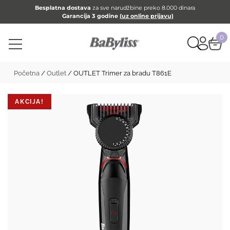
Besplatna dostava
za sve narudžbine preko 8.000 dinara
Garancija 3 godine
(uz online prijavu)
0
Početna
/
Outlet
/ OUTLET Trimer za bradu T861E
AKCIJA!