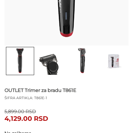
OUTLET Trimer za bradu T861E
ŠIFRA ARTIKLA:
T861E-1
Originalna
Trenutna
5,899.00
RSD
cena
cena
4,129.00
RSD
je
je:
bila:
4,129.00 RSD.