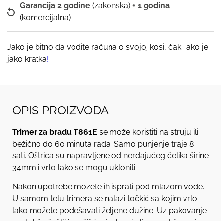
Garancija 2 godine
(zakonska)
+ 1 godina
(komercijalna)
Jako je bitno da vodite računa o svojoj kosi, čak i ako je
jako kratka
!
OPIS PROIZVODA
Trimer za bradu T861E
se može koristiti na struju ili
bežično do 60 minuta rada. Samo punjenje traje 8
sati. Oštrica su napravljene od nerđajućeg čelika širine
34mm i vrlo lako se mogu ukloniti.
Nakon upotrebe možete ih isprati pod mlazom vode.
U samom telu trimera se nalazi točkić sa kojim vrlo
lako možete podešavati željene dužine. Uz pakovanje