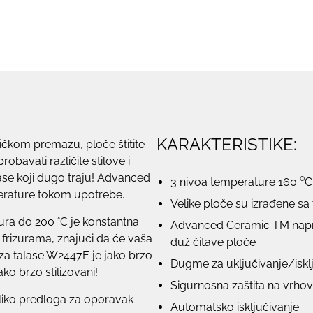
KARAKTERISTIKE:
ičkom premazu, ploče štitite
bavati različite stilove i
ase koji dugo traju! Advanced
3 nivoa temperature 160 ⁰C,
erature tokom upotrebe.
Velike ploče su izrađene sa
a do 200 °C je konstantna.
Advanced Ceramic TM napre
 frizurama, znajući da će vaša
duž čitave ploče
 za talase W2447E je jako brzo
Dugme za uključivanje/isklj
ko brzo stilizovani!
Sigurnosna zaštita na vrho
oliko predloga za oporavak
Automatsko isključivanje