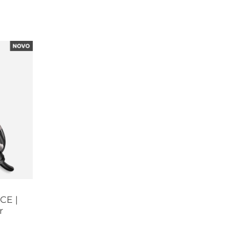
CE |
r