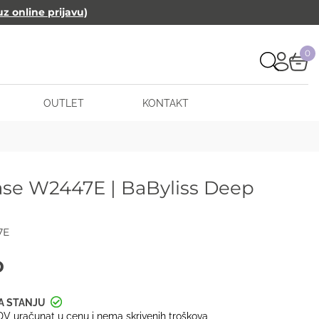
uz online prijavu)
0
OUTLET
KONTAKT
lase W2447E | BaByliss Deep
7E
D
V uračunat u cenu i nema skrivenih troškova