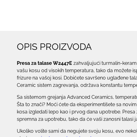
OPIS PROIZVODA
Presa za talase W2447E
zahvaljujući turmalin-keram
vašu kosu od visokih temperatura, tako da možete ispro
frizure na vašoj kosi. Dobićete savršeno uglađene tal
Ceramic sistem zagrevanja, održava konstantu temp
Sa sistemom grejanja Advanced Ceramics, temperatur
Šta to znači? Moći ćete da eksperimentišete sa novim
kosa izgledati lepo kao i prvog dana upotrebe. Presa
spremna za upotrebu, tako da će vaši zanosni talasi ja
Ukoliko volite sami da negujete svoju kosu, evo nek