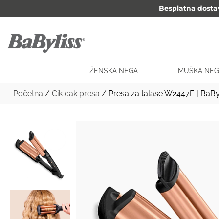
Besplatna dosta
ŽENSKA NEGA
MUŠKA NEG
Početna
/
Cik cak presa
/ Presa za talase W2447E | BaB