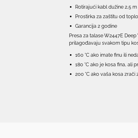
Rotirajući kabl dužine 2,5 m
Prostirka za zaštitu od top
Garancija 2 godine
Presa za talase W2447E Deep 
prilagođavaju svakom tipu ko
160 °C ako imate finu ili ne
180 °C ako je kosa fina, ali p
200 °C ako vaša kosa zrači z