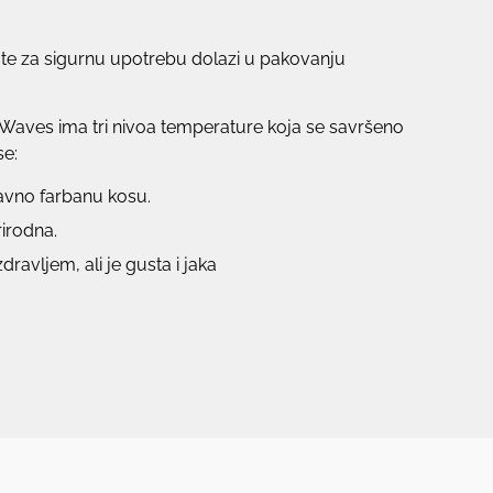
lote za sigurnu upotrebu dolazi u pakovanju
Waves ima tri nivoa temperature koja se savršeno
se:
davno farbanu kosu.
rirodna.
dravljem, ali je gusta i jaka