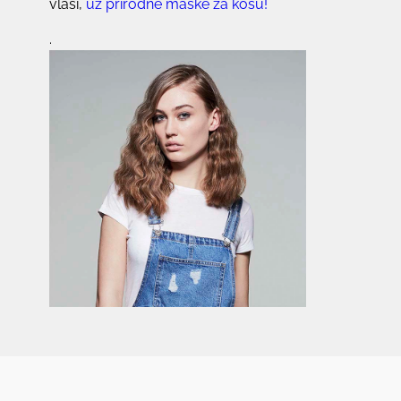
vlasi,
uz
prirodne maske za kosu!
.