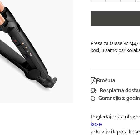
talase
W2447E
|
BaByliss
Deep
Waves
količina
Presa za talase W2447
kosi, u samo par koraka
Brošura
Besplatna dost
Garancija 2 godi
Pogledajte šta obave
kose
!
Zdravlje i lepota kose