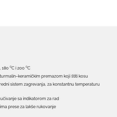
 180 ⁰C i 200 ⁰C
 turmalin–keramičkim premazom koji štiti kosu
dni sistem zagrevanja, za konstantnu temperaturu
učivanje sa indikatorom za rad
vima prese za lakše rukovanje