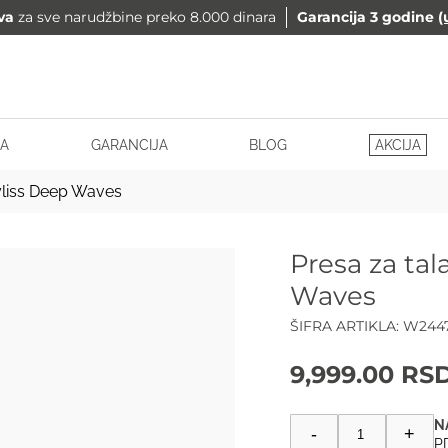
va
za sve narudžbine preko 8.000 dinara
Garancija 3 godine
(
A
GARANCIJA
BLOG
AKCIJA
yliss Deep Waves
Presa za ta
Waves
ŠIFRA ARTIKLA:
W244
9,999.00
RS
Presa
-
+
za
PD