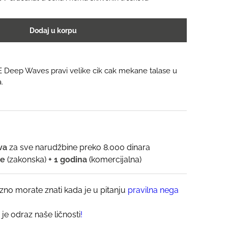
Dodaj u korpu
E Deep Waves pravi velike cik cak mekane talase u
.
ava
za sve narudžbine preko 8.000 dinara
ne
(zakonska)
+ 1 godina
(komercijalna)
zno morate znati kada je u pitanju
pravilna nega
 je odraz naše ličnosti
!