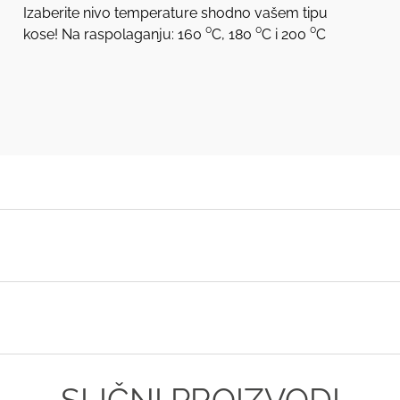
Izaberite nivo temperature shodno vašem tipu
kose! Na raspolaganju: 160 ⁰C, 180 ⁰C i 200 ⁰C