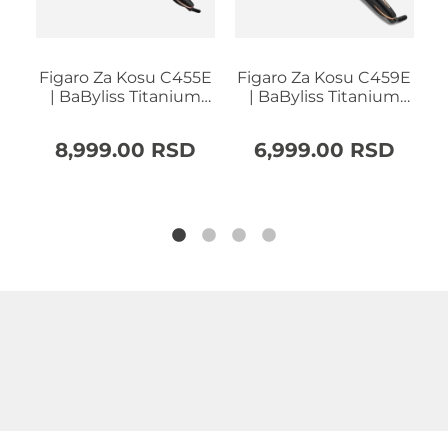
4E
Figaro Za Kosu C455E
Figaro Za Kosu C459E
| BaByliss Titanium
| BaByliss Titanium
M
Brilliance Waves
Brilliance Curls
8,999.00
RSD
6,999.00
RSD