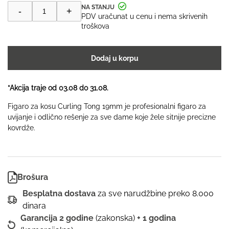
bila:
4,799.00 RSD.
Figaro
-
+
za
5,999.00 RSD.
PDV uračunat u cenu i nema skrivenih
kosu
troškova
C450E
|
BaByliss
Dodaj u korpu
Curling
Tong
19mm
*Akcija traje od 03.08 do 31.08.
količina
Figaro za kosu Curling Tong 19mm je profesionalni figaro za
uvijanje i odlično rešenje za sve dame koje žele sitnije precizne
kovrdže.
Brošura
Besplatna dostava
za sve narudžbine preko 8.000
dinara
Garancija 2 godine
(zakonska)
+ 1 godina