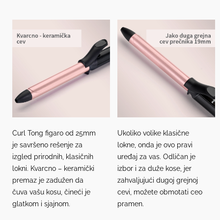
Curl Tong figaro od 25mm
Ukoliko volike klasične
je savršeno rešenje za
lokne, onda je ovo pravi
izgled prirodnih, klasičnih
uređaj za vas. Odličan je
lokni. Kvarcno – keramički
izbor i za duže kose, jer
premaz je zadužen da
zahvaljujući dugoj grejnoj
čuva vašu kosu, čineći je
cevi, možete obmotati ceo
glatkom i sjajnom.
pramen.