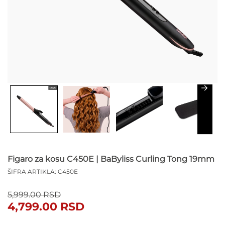
Figaro za kosu C450E | BaByliss Curling Tong 19mm
ŠIFRA ARTIKLA:
C450E
Originalna
Trenutna
5,999.00
RSD
cena
cena
4,799.00
RSD
je
je: