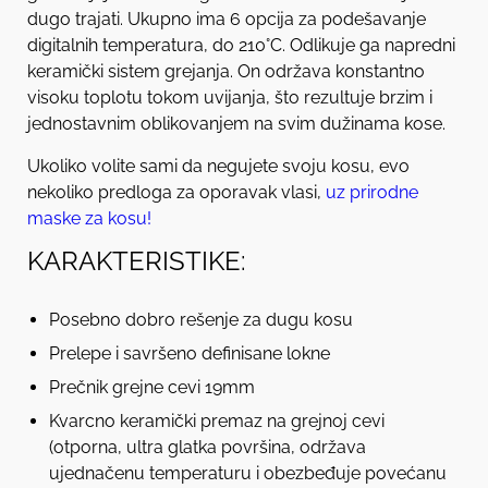
dugo trajati. Ukupno ima 6 opcija za podešavanje
digitalnih temperatura, do 210°C. Odlikuje ga napredni
keramički sistem grejanja. On održava konstantno
visoku toplotu tokom uvijanja, što rezultuje brzim i
jednostavnim oblikovanjem na svim dužinama kose.
Ukoliko volite sami da negujete svoju kosu, evo
nekoliko predloga za oporavak vlasi,
uz
prirodne
maske za kosu!
KARAKTERISTIKE:
Posebno dobro rešenje za dugu kosu
Prelepe i savršeno definisane lokne
Prečnik grejne cevi 19mm
Kvarcno keramički premaz na grejnoj cevi
(otporna, ultra glatka površina, održava
ujednačenu temperaturu i obezbeđuje povećanu