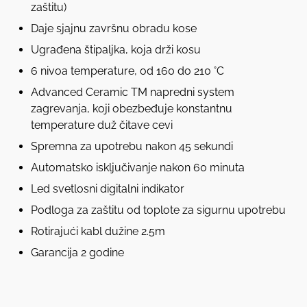
zaštitu)
Daje sjajnu završnu obradu kose
Ugrađena štipaljka, koja drži kosu
6 nivoa temperature, od 160 do 210 °C
Advanced Ceramic TM napredni system
zagrevanja, koji obezbeđuje konstantnu
temperature duž čitave cevi
Spremna za upotrebu nakon 45 sekundi
Automatsko isključivanje nakon 60 minuta
Led svetlosni digitalni indikator
Podloga za zaštitu od toplote za sigurnu upotrebu
Rotirajući kabl dužine 2.5m
Garancija 2 godine