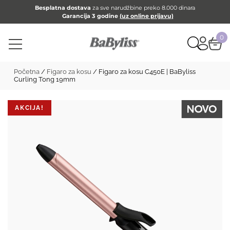
Besplatna dostava
za sve narudžbine preko 8.000 dinara
Garancija 3 godine
(uz online prijavu)
0
Početna
/
Figaro za kosu
/ Figaro za kosu C450E | BaByliss
Curling Tong 19mm
AKCIJA!