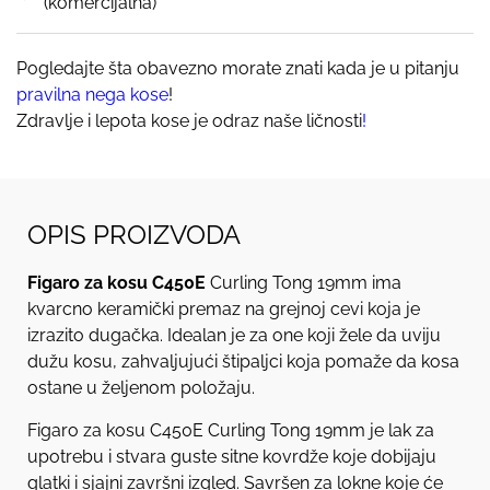
(komercijalna)
Pogledajte šta obavezno morate znati kada je u pitanju
pravilna nega kose
!
Zdravlje i lepota kose je odraz naše ličnosti
!
OPIS PROIZVODA
Figaro za kosu C450E
Curling Tong 19mm ima
kvarcno keramički premaz na grejnoj cevi koja je
izrazito dugačka. Idealan je za one koji žele da uviju
dužu kosu, zahvaljujući štipaljci koja pomaže da kosa
ostane u željenom položaju.
Figaro za kosu C450E Curling Tong 19mm je lak za
upotrebu i stvara guste sitne kovrdže koje dobijaju
glatki i sjajni završni izgled. Savršen za lokne koje će